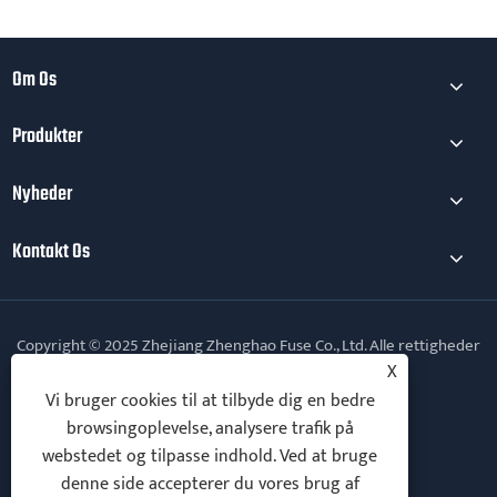
Om Os
Produkter
Nyheder
Kontakt Os
Copyright © 2025 Zhejiang Zhenghao Fuse Co., Ltd. Alle rettigheder
forbeholdes.
X
Vi bruger cookies til at tilbyde dig en bedre
Follow Us
browsingoplevelse, analysere trafik på
webstedet og tilpasse indhold. Ved at bruge
denne side accepterer du vores brug af