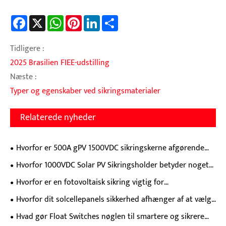
Facebook
X
WhatsApp
Pinterest
LinkedIn
Share
Tidligere :
2025 Brasilien FIEE-udstilling
Næste :
Typer og egenskaber ved sikringsmaterialer
Relaterede nyheder
Hvorfor er 500A gPV 1500VDC sikringskerne afgørende
for moderne solenergibeskyttelse?
Hvorfor 1000VDC Solar PV Sikringsholder betyder noget
for pålidelige solenergisystemer?
Hvorfor er en fotovoltaisk sikring vigtig for
solenergisystemer?
Hvorfor dit solcellepanels sikkerhed afhænger af at vælge
den rigtige fotovoltaiske DC-sikring
Hvad gør Float Switches nøglen til smartere og sikrere