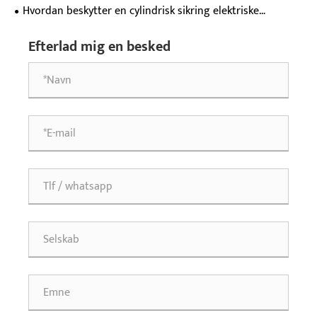
væskeniveaukontrol i moderne industrier?
Hvordan beskytter en cylindrisk sikring elektriske
systemer?
Efterlad mig en besked