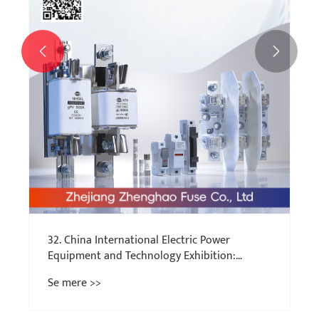


32. China International Electric Power
Equipment and Technology Exhibition:
Sikringer skinner på scenen for
Se mere >>
strømteknologi